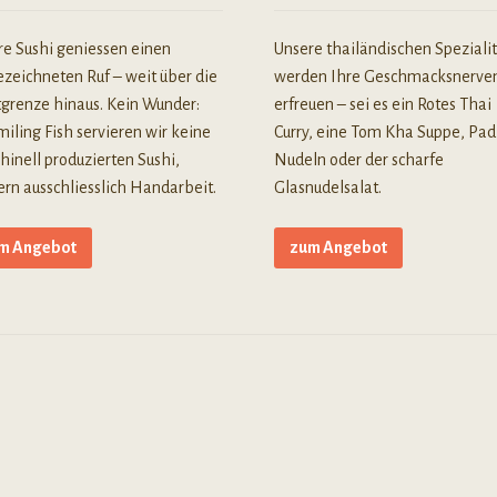
re Sushi geniessen einen
Unsere thailändischen Speziali
zeichneten Ruf – weit über die
werden Ihre Geschmacksnerve
tgrenze hinaus. Kein Wunder:
erfreuen – sei es ein Rotes Thai
iling Fish servieren wir keine
Curry, eine Tom Kha Suppe, Pad
inell produzierten Sushi,
Nudeln oder der scharfe
rn ausschliesslich Handarbeit.
Glasnudelsalat.
m Angebot
zum Angebot