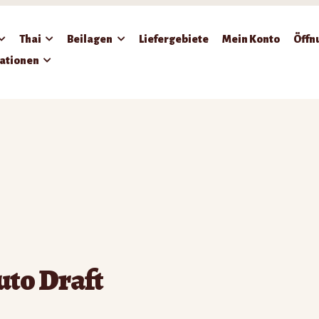
Thai
Beilagen
Liefergebiete
Mein Konto
Öffn
ationen
uto Draft