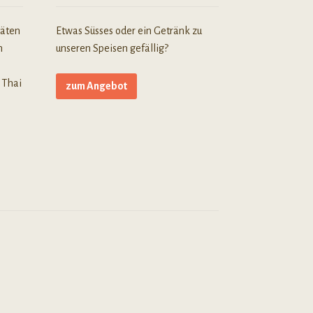
täten
Etwas Süsses oder ein Getränk zu
n
unseren Speisen gefällig?
 Thai
zum Angebot