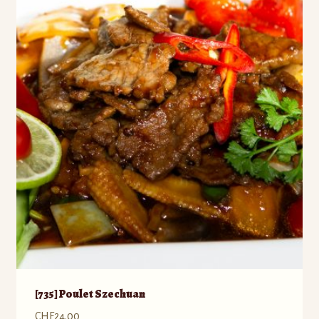
[735] Poulet Szechuan
CHF
24.00