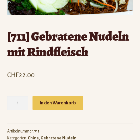
Expand
Informationen
child
menu
[711] Gebratene Nudeln
mit Rindfleisch
CHF
22.00
[711]
In den Warenkorb
Gebratene
Nudeln
mit
Rindfleisch
Artikelnummer:
711
Kategorien:
China
,
Gebratene Nudeln
Menge