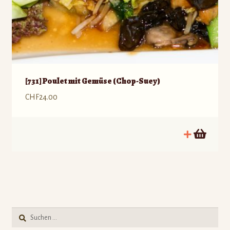
[731] Poulet mit Gemüse (Chop-Suey)
CHF
24.00
Suche
nach: