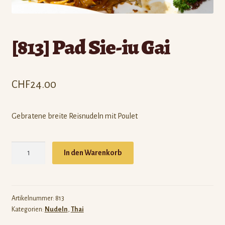
Expand
Informationen
child
menu
[813] Pad Sie-iu Gai
CHF
24.00
Gebratene breite Reisnudeln mit Poulet
[813]
In den Warenkorb
Pad
Sie-
iu
Gai
Artikelnummer:
813
Kategorien:
Nudeln
,
Thai
Menge