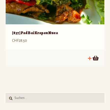
[837] Pad Bai Krapau Nuea
CHF
28.50
Suche
nach: