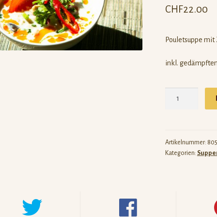
CHF
22.00
Pouletsuppe mit 
inkl. gedämpfte
[805]
Tom
Ka
Gai
Menge
Artikelnummer:
80
Kategorien:
Suppen