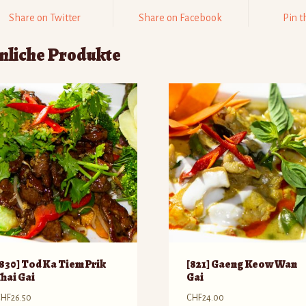
Share on Twitter
Share on Facebook
Pin t
nliche Produkte
[830] Tod Ka Tiem Prik
[821] Gaeng Keow Wan
Thai Gai
Gai
CHF
26.50
CHF
24.00