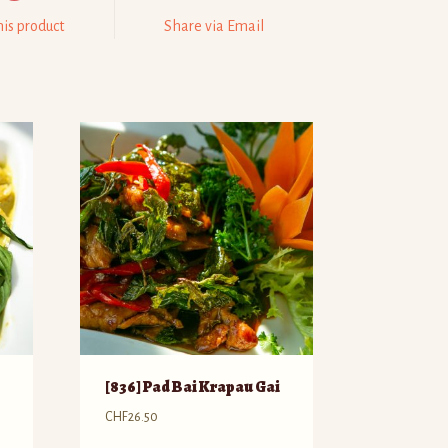
his product
Share via Email
[836] Pad Bai Krapau Gai
CHF
26.50