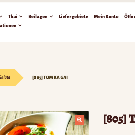
Thai
Beilagen
Liefergebiete
Mein Konto
Öffn
ationen
Salate
[805] TOM KA GAI
[805] 
🔍