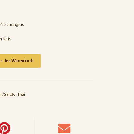
Zitronengras
m Reis
In den Warenkorb
5
 / Salate
,
Thai